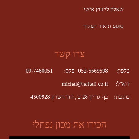
שאלון לייעוץ אישי
טופס תיאור תפקיד
צרו קשר
טלפון:
052-5669598
פקס:
09-7460051
דוא"ל:
michal@naftali.co.il
כתובת:
בן- גוריון 28 ב׳, הוד השרון 4500928
הכירו את מכון נפתלי